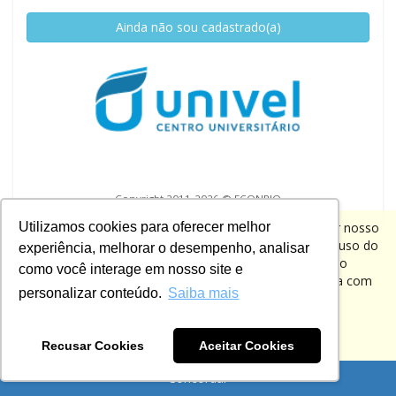
Ainda não sou cadastrado(a)
Copyright 2011-2026 © ECONRIO
Utilizamos cookies para oferecer melhor
Utilizamos cookies para personalizar conteúdo e analisar nosso
tráfego. Também compartilhamos informações sobre o uso do
experiência, melhorar o desempenho, analisar
nosso site com as instituições parceiras de cada processo
como você interage em nosso site e
seletivo. Ao clicar em Concordar e Fechar, você concorda com
personalizar conteúdo.
Saiba mais
o uso de cookies e o processamento associado de suas
informações.
Leia nossa Política de Privacidade.
Recusar Cookies
Aceitar Cookies
Concordar